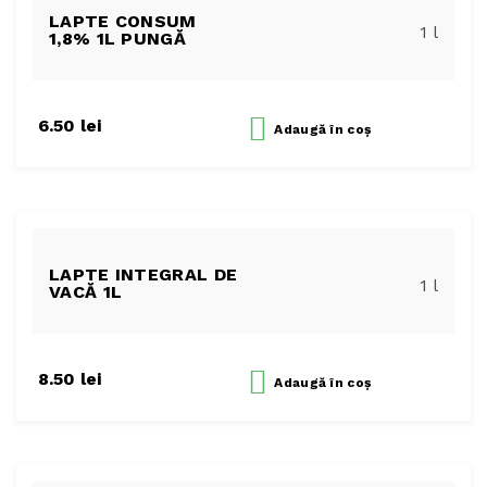
LAPTE CONSUM
1 l
1,8% 1L PUNGĂ
6.50
lei
Adaugă
în coș
Ne Găsești Online
LAPTE INTEGRAL DE
1 l
VACĂ 1L
Instagram
Youtube
Facebook
8.50
lei
Adaugă
în coș
Produse
Bivoliță