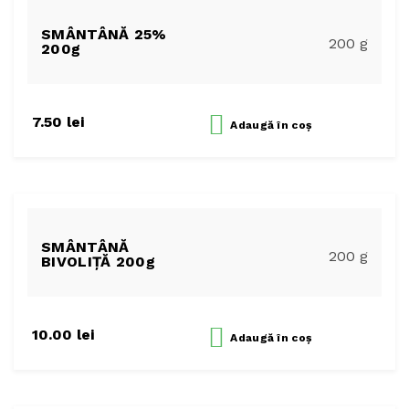
Capră
SMÂNTÂNĂ 25%
200 g
Vacă
200g
Contul meu
7.50
lei
Adaugă
în coș
Înregistrare
Termeni și condiții
Confidențialitate
Politica de utilizare a cookies
SMÂNTÂNĂ
200 g
BIVOLIȚĂ 200g
Legal
10.00
lei
Adaugă
în coș