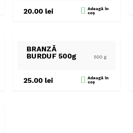
Adaugă
în
20.00
lei
coș
BRANZĂ
BURDUF 500g
500 g
Adaugă
în
25.00
lei
coș