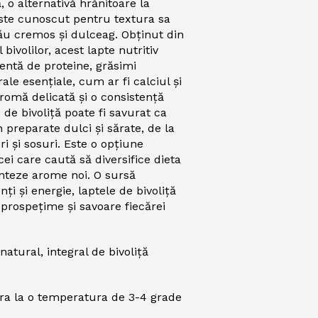
, o alternativă hrănitoare la
este cunoscut pentru textura sa
său cremos și dulceag. Obținut din
 bivolilor, acest lapte nutritiv
entă de proteine, grăsimi
ale esențiale, cum ar fi calciul și
romă delicată și o consistență
 de bivoliță poate fi savurat ca
n preparate dulci și sărate, de la
ri și sosuri. Este o opțiune
ei care caută să diversifice dieta
enteze arome noi. O sursă
ți și energie, laptele de bivoliță
prospețime și savoare fiecărei
 natural, integral de
bivoliță
tra la o temperatura de 3-4 grade