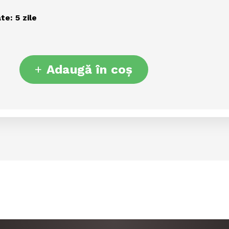
te: 5 zile
+
Adaugă în coș