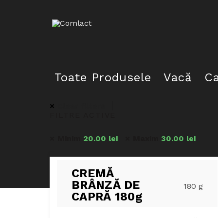
Toate Produsele
Vacă
C
Clear filters
FILTRE ACTIVE
Minim
20.00
lei
Maxim
30.00
lei
CREMĂ
BRÂNZĂ DE
180 g
CAPRĂ 180g