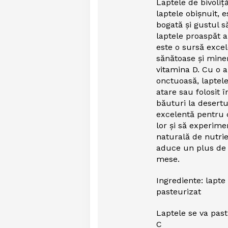
Laptele de bivoliță
laptele obișnuit, 
bogată și gustul 
laptele proaspăt al
este o sursă excel
sănătoase și miner
vitamina D. Cu o a
onctuoasă, laptele
atare sau folosit î
băuturi la desertu
excelentă pentru c
lor și să experim
naturală de nutrien
aduce un plus de 
mese.
Ingrediente: lapte
pasteurizat
Laptele se va pas
C