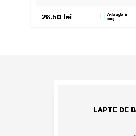
Adaugă
în
26.50
lei
coș
LAPTE DE B