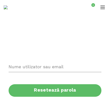
0
Ai uitat parola? Te rog să introduci numele tău
de utilizator sau adresa ta de email. Vei primi o
legătură prin email pentru a crea o parolă nouă.
Nume utilizator sau email
Resetează parola